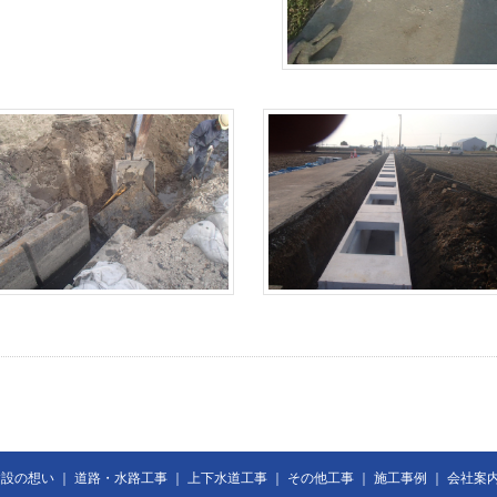
建設の想い
｜
道路・水路工事
｜
上下水道工事
｜
その他工事
｜
施工事例
｜
会社案